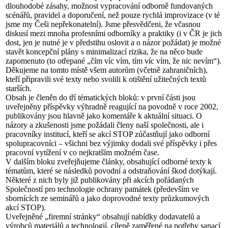
dlouhodobé zásahy, možnost vypracování odborně fundovaných
scénářů, pravidel a doporučení, než pouze rychlá improvizace (v té
jsme my Češi nepřekonatelní). Jsme přesvědčeni, že včasnou
diskusí mezi mnoha profesními odborníky a praktiky (i v ČR je jich
dost, jen je nutné je v předstihu oslovit a o názor požádat) je možné
stavět koncepční plány s minimalizací rizika, že na něco bude
zapomenuto (to otřepané „čím víc vím, tím víc vím, že nic nevím“).
Děkujeme na tomto místě všem autorům (včetně zahraničních),
kteří připravili své texty nebo svolili k otištění užitečných textů
starších.
Obsah je členěn do tří tématických bloků: v první části jsou
uveřejněny příspěvky výhradně reagující na povodně v roce 2002,
publikovány jsou hlavně jako komentáře k aktuální situaci. O
názory a zkušenosti jsme požádali členy naší společnosti, ale i
pracovníky institucí, kteří se akcí STOP zúčastňují jako odborní
spolupracovníci – všichni bez výjimky dodali své příspěvky i přes
pracovní vytížení v co nejkratším možném čase.
V dalším bloku zveřejňujeme články, obsahující odborné texty k
tématům, které se následků povodní a odstraňování škod dotýkají.
Některé z nich byly již publikovány při akcích pořádaných
Společností pro technologie ochrany památek (především ve
sbornících ze seminářů a jako doprovodné texty průzkumových
akcí STOP).
Uveřejněné „firemní stránky“ obsahují nabídky dodavatelů a
výrobců materiálů a technologií, cíleně zaměřené na potřeby sanací