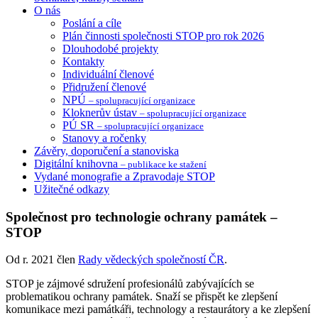
O nás
Poslání a cíle
Plán činnosti společnosti STOP pro rok 2026
Dlouhodobé projekty
Kontakty
Individuální členové
Přidružení členové
NPÚ
– spolupracující organizace
Kloknerův ústav
– spolupracující organizace
PÚ SR
– spolupracující organizace
Stanovy a ročenky
Závěry, doporučení a stanoviska
Digitální knihovna
– publikace ke stažení
Vydané monografie a Zpravodaje STOP
Užitečné odkazy
Společnost pro technologie ochrany památek –
STOP
Od r. 2021 člen
Rady vědeckých společností ČR
.
STOP je zájmové sdružení profesionálů zabývajících se
problematikou ochrany památek. Snaží se přispět ke zlepšení
komunikace mezi památkáři, technology a restaurátory a ke zlepšení