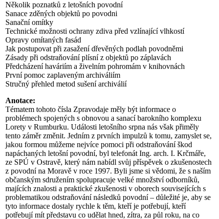
Několik poznatků z letošních povodní
Sanace zděných objektů po povodni
Sanační omítky
Technické možnosti ochrany zdiva před vzlínající vlhkostí
Opravy omítaných fasád
Jak postupovat při zasažení dřevěných podlah povodněmi
Zásady při odstraňování plísní z objektů po záplavách
Předcházení haváriím a živelním pohromám v knihovnách
První pomoc zaplaveným archiváliím
Stručný přehled metod sušení archiválií
Anotace:
Tématem tohoto čísla Zpravodaje měly být informace o
problémech spojených s obnovou a sanací barokního komplexu
Lorety v Rumburku. Události letošního srpna nás však přiměly
tento záměr změnit. Jedním z prvních impulzů k tomu, zamyslet se,
jakou formou můžeme nejvíce pomoci při odstraňování škod
napáchaných letošní povodní, byl telefonát Ing. arch. I. Krčmáře,
ze SPÚ v Ostravě, který nám nabídl svůj příspěvek o zkušenostech
z povodní na Moravě v roce 1997. Byli jsme si vědomi, že s naším
občanským sdružením spolupracuje velké množství odborníků,
majících znalosti a praktické zkušenosti v oborech souvisejících s
problematikou odstraňování následků povodní – důležité je, aby se
tyto informace dostaly rychle k těm, kteří je potřebují, kteří
potřebují mít představu co udělat hned, zítra, za půl roku, na co