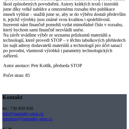
škod způsobených povodněmi. Autory krátkých textů i inzerátů
jsme díky velké nabídce a omezenému rozsahu této publikace
museli vybírat – snažili jsme se, aby se do výběru dostali především
ti, jejichž výrobky jsou známé svou kvalitou i spolehlivostí.
Inzerenti nám finančně pomohli vydat mimořádné číslo v rozsahu,
který bychom sami finančně nezvládli unést.
Na závěr uvádíme výběr ze seznamu průzkumů materiálů a
technologií, které provedl STOP – v těchto tabulkových přehledech
lze najít adresy dodavatelů materiálů a technologií pro účel sanací
po povodni, vlastnosti výrobků i parametry technologických
zařízení.
Autor anotace: Petr Kotlík, předseda STOP
Počet stran: 85
Kontakt
tel.: 730 850 950
info@pamatky-stop.cz
seminare@pamatky-stop.cz