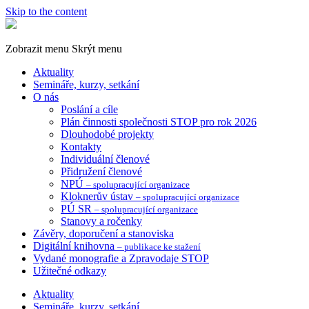
Skip to the content
Společnost
pro
technologie
Zobrazit menu
Skrýt menu
ochrany
Aktuality
památek
Semináře, kurzy, setkání
-
O nás
STOP
Poslání a cíle
Plán činnosti společnosti STOP pro rok 2026
Dlouhodobé projekty
Kontakty
Individuální členové
Přidružení členové
NPÚ
– spolupracující organizace
Kloknerův ústav
– spolupracující organizace
PÚ SR
– spolupracující organizace
Stanovy a ročenky
Závěry, doporučení a stanoviska
Digitální knihovna
– publikace ke stažení
Vydané monografie a Zpravodaje STOP
Užitečné odkazy
Aktuality
Semináře, kurzy, setkání