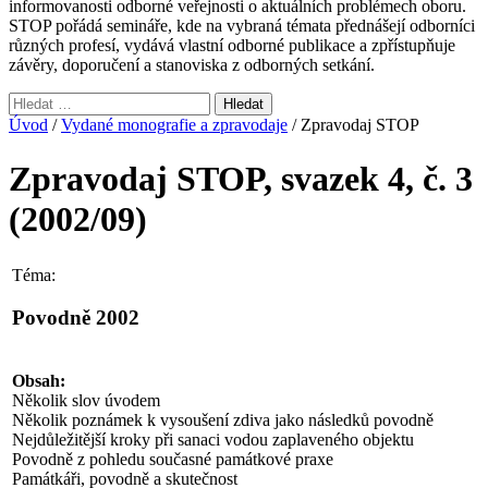
informovanosti odborné veřejnosti o aktuálních problémech oboru.
STOP pořádá semináře, kde na vybraná témata přednášejí odborníci
různých profesí, vydává vlastní odborné publikace a zpřístupňuje
závěry, doporučení a stanoviska z odborných setkání.
Vyhledávání
Úvod
/
Vydané monografie a zpravodaje
/ Zpravodaj STOP
Zpravodaj STOP, svazek 4, č. 3
(2002/09)
Téma:
Povodně 2002
Obsah:
Několik slov úvodem
Několik poznámek k vysoušení zdiva jako následků povodně
Nejdůležitější kroky při sanaci vodou zaplaveného objektu
Povodně z pohledu současné památkové praxe
Památkáři, povodně a skutečnost