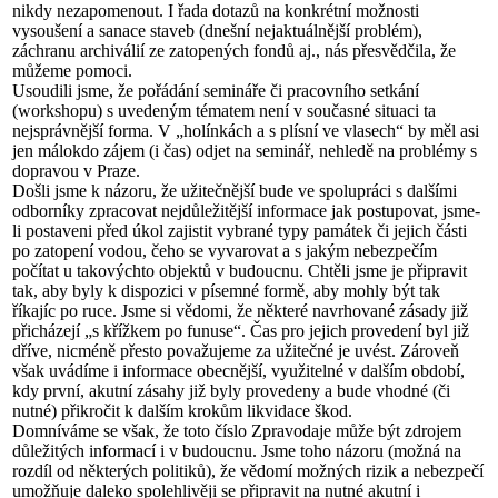
nikdy nezapomenout. I řada dotazů na konkrétní možnosti
vysoušení a sanace staveb (dnešní nejaktuálnější problém),
záchranu archiválií ze zatopených fondů aj., nás přesvědčila, že
můžeme pomoci.
Usoudili jsme, že pořádání semináře či pracovního setkání
(workshopu) s uvedeným tématem není v současné situaci ta
nejsprávnější forma. V „holínkách a s plísní ve vlasech“ by měl asi
jen málokdo zájem (i čas) odjet na seminář, nehledě na problémy s
dopravou v Praze.
Došli jsme k názoru, že užitečnější bude ve spolupráci s dalšími
odborníky zpracovat nejdůležitější informace jak postupovat, jsme-
li postaveni před úkol zajistit vybrané typy památek či jejich části
po zatopení vodou, čeho se vyvarovat a s jakým nebezpečím
počítat u takovýchto objektů v budoucnu. Chtěli jsme je připravit
tak, aby byly k dispozici v písemné formě, aby mohly být tak
říkajíc po ruce. Jsme si vědomi, že některé navrhované zásady již
přicházejí „s křížkem po funuse“. Čas pro jejich provedení byl již
dříve, nicméně přesto považujeme za užitečné je uvést. Zároveň
však uvádíme i informace obecnější, využitelné v dalším období,
kdy první, akutní zásahy již byly provedeny a bude vhodné (či
nutné) přikročit k dalším krokům likvidace škod.
Domníváme se však, že toto číslo Zpravodaje může být zdrojem
důležitých informací i v budoucnu. Jsme toho názoru (možná na
rozdíl od některých politiků), že vědomí možných rizik a nebezpečí
umožňuje daleko spolehlivěji se připravit na nutné akutní i