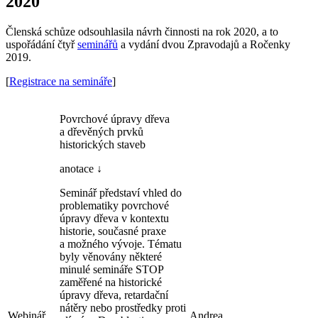
2020
Členská schůze odsouhlasila návrh činnosti na rok 2020, a to
uspořádání čtyř
seminářů
a vydání dvou Zpravodajů a Ročenky
2019.
[
Registrace na semináře
]
Povrchové úpravy dřeva
a dřevěných prvků
historických staveb
anotace ↓
Seminář představí vhled do
problematiky povrchové
úpravy dřeva v kontextu
historie, současné praxe
a možného vývoje. Tématu
byly věnovány některé
minulé semináře STOP
zaměřené na historické
úpravy dřeva, retardační
nátěry nebo prostředky proti
Webinář
Andrea