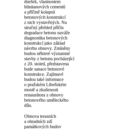
dnešek, vlastnostem
hlinitanových cementů
a příčině kolapsů
betonových konstrukcí
z nich vystavěných. Na
stručný přehled příčin
degradace betonu naváže
diagnostika betonových
konstrukcí jako základ
návrhu obnovy. Zmíněny
budou některé významné
stavby z betonu pocházející
z 20. století, představena
bude sanace betonové
konstrukce. Zajímavé
budou také informace
o pražském Libeňském
mostě a zkušenosti
restaurátora z obnovy
betonového uměleckého
díla.
Obnova terasních
a ohradních zdí
památkových budov