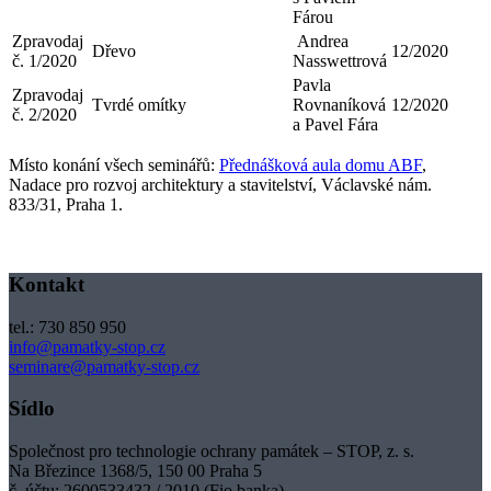
Fárou
Zpravodaj
Andrea
Dřevo
12/2020
č. 1/2020
Nasswettrová
Pavla
Zpravodaj
Tvrdé omítky
Rovnaníková
12/2020
č. 2/2020
a Pavel Fára
Místo konání všech seminářů:
Přednášková aula domu ABF
,
Nadace pro rozvoj architektury a stavitelství, Václavské nám.
833/31, Praha 1.
Kontakt
tel.: 730 850 950
info@pamatky-stop.cz
seminare@pamatky-stop.cz
Sídlo
Společnost pro technologie ochrany památek – STOP, z. s.
Na Březince 1368/5, 150 00 Praha 5
č. účtu: 2600533432 / 2010 (Fio banka)