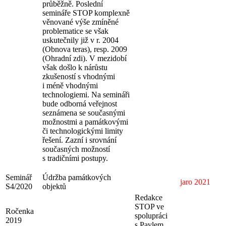
průběžně. Poslední
semináře STOP komplexně
věnované výše zmíněné
problematice se však
uskutečnily již v r. 2004
(Obnova teras), resp. 2009
(Ohradní zdi). V mezidobí
však došlo k nárůstu
zkušeností s vhodnými
i méně vhodnými
technologiemi. Na semináři
bude odborná veřejnost
seznámena se současnými
možnostmi a památkovými
či technologickými limity
řešení. Zazní i srovnání
současných možností
s tradičními postupy.
Seminář
Údržba památkových
jaro 2021
S4/2020
objektů
Redakce
STOP ve
Ročenka
spolupráci
2019
s Pavlem