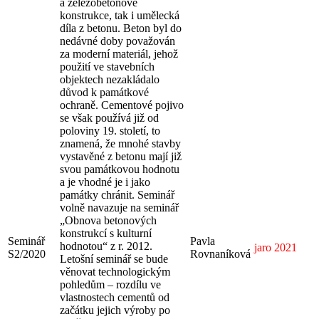
a železobetonové
konstrukce, tak i umělecká
díla z betonu. Beton byl do
nedávné doby považován
za moderní materiál, jehož
použití ve stavebních
objektech nezakládalo
důvod k památkové
ochraně. Cementové pojivo
se však používá již od
poloviny 19. století, to
znamená, že mnohé stavby
vystavěné z betonu mají již
svou památkovou hodnotu
a je vhodné je i jako
památky chránit. Seminář
volně navazuje na seminář
„Obnova betonových
konstrukcí s kulturní
Seminář
Pavla
hodnotou“ z r. 2012.
jaro 2021
S2/2020
Rovnaníková
Letošní seminář se bude
věnovat technologickým
pohledům – rozdílu ve
vlastnostech cementů od
začátku jejich výroby po