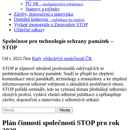
PÚ SR
– spolupracující organizace
Stanovy a ročenky
Závěry, doporučení a stanoviska
Digitální knihovna
– publikace ke stažení
Vydané monografie a Zpravodaje STOP
Užitečné odkazy
Společnost pro technologie ochrany památek –
STOP
Od r. 2021 člen
Rady vědeckých společností ČR
.
STOP je zájmové sdružení profesionálů zabývajících se
problematikou ochrany památek. Snaží se přispět ke zlepšení
komunikace mezi památkáři, technology a restaurátory a ke zlepšení
informovanosti odborné veřejnosti o aktuálních problémech oboru.
STOP pořádá semináře, kde na vybraná témata přednášejí odborníci
různých profesí, vydává vlastní odborné publikace a zpřístupňuje
závěry, doporučení a stanoviska z odborných setkání.
Vyhledávání
Plán činnosti společnosti STOP pro rok