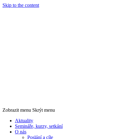
Skip to the content
Společnost
pro
technologie
ochrany
památek
-
STOP
Zobrazit menu
Skrýt menu
Aktuality
Semináře, kurzy, setkání
O nás
Poslání a cíle