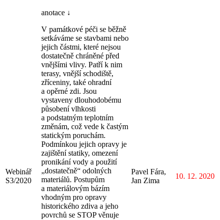
anotace ↓
V památkové péči se běžně
setkáváme se stavbami nebo
jejich částmi, které nejsou
dostatečně chráněné před
vnějšími vlivy. Patří k nim
terasy, vnější schodiště,
zříceniny, také ohradní
a opěrné zdi. Jsou
vystaveny dlouhodobému
působení vlhkosti
a podstatným teplotním
změnám, což vede k častým
statickým poruchám.
Podmínkou jejich opravy je
zajištění statiky, omezení
pronikání vody a použití
„dostatečně“ odolných
Webinář
Pavel Fára,
10. 12. 2020
materiálů. Postupům
S3/2020
Jan Zima
a materiálovým bázím
vhodným pro opravy
historického zdiva a jeho
povrchů se STOP věnuje