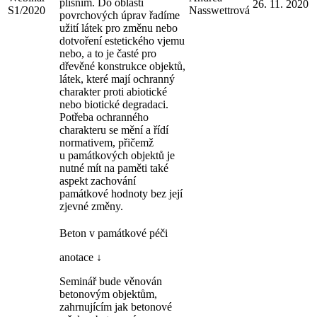
plísním. Do oblasti
26. 11. 2020
S1/2020
Nasswettrová
povrchových úprav řadíme
užití látek pro změnu nebo
dotvoření estetického vjemu
nebo, a to je časté pro
dřevěné konstrukce objektů,
látek, které mají ochranný
charakter proti abiotické
nebo biotické degradaci.
Potřeba ochranného
charakteru se mění a řídí
normativem, přičemž
u památkových objektů je
nutné mít na paměti také
aspekt zachování
památkové hodnoty bez její
zjevné změny.
Beton v památkové péči
anotace ↓
Seminář bude věnován
betonovým objektům,
zahrnujícím jak betonové