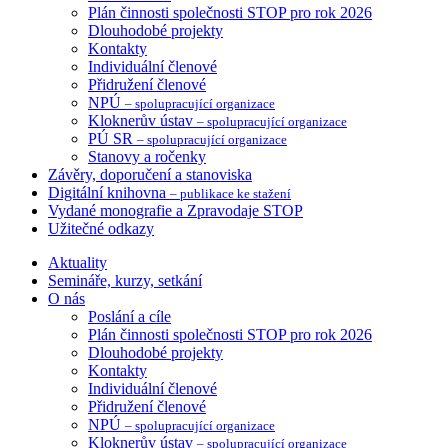
Plán činnosti společnosti STOP pro rok 2026
Dlouhodobé projekty
Kontakty
Individuální členové
Přidružení členové
NPÚ
– spolupracující organizace
Kloknerův ústav
– spolupracující organizace
PÚ SR
– spolupracující organizace
Stanovy a ročenky
Závěry, doporučení a stanoviska
Digitální knihovna
– publikace ke stažení
Vydané monografie a Zpravodaje STOP
Užitečné odkazy
Aktuality
Semináře, kurzy, setkání
O nás
Poslání a cíle
Plán činnosti společnosti STOP pro rok 2026
Dlouhodobé projekty
Kontakty
Individuální členové
Přidružení členové
NPÚ
– spolupracující organizace
Kloknerův ústav
– spolupracující organizace